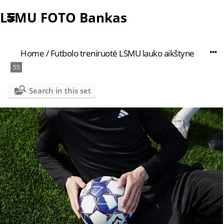
LSMU FOTO Bankas
Home
/
Futbolo treniruotė LSMU lauko aikštyne
55
Search in this set