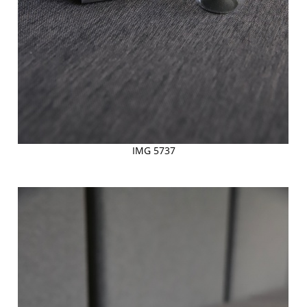
IMG 5737