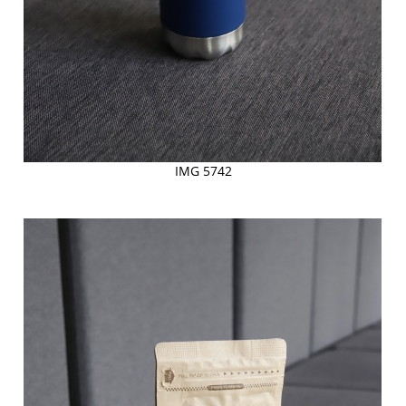
IMG 5742