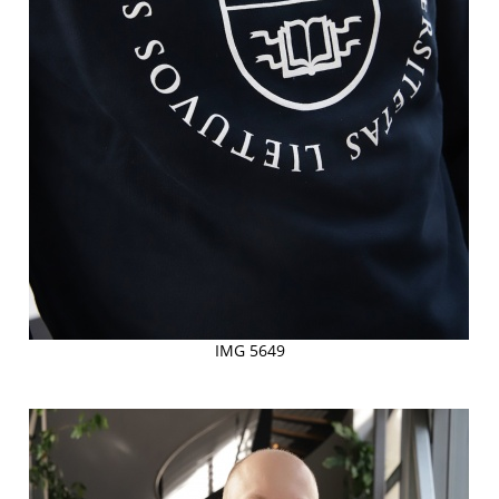
IMG 5649