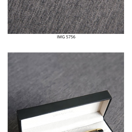
IMG 5756