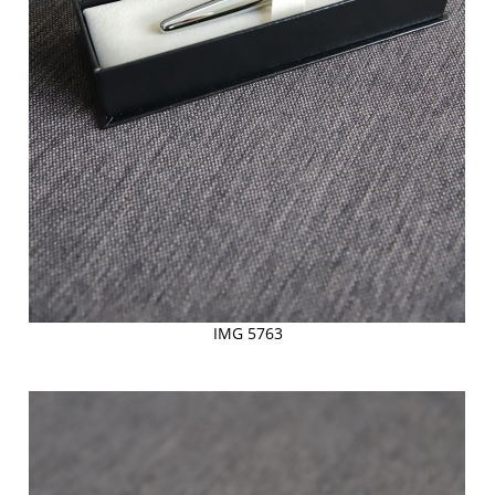
IMG 5763