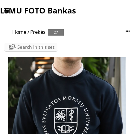
LSMU FOTO Bankas
Home
/
Prekės
27
Search in this set