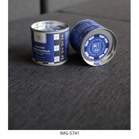
IMG 5741