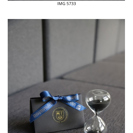
IMG 5733