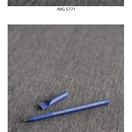
IMG 5771