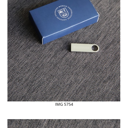
IMG 5754