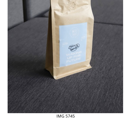
IMG 5745