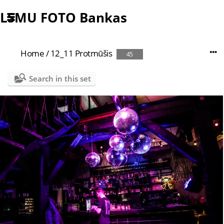
LSMU FOTO Bankas
Home
/
12_11 Protmūšis
45
Search in this set