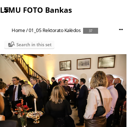
LSMU FOTO Bankas
Home
/
01_05 Rektorato Kalėdos
37
Search in this set