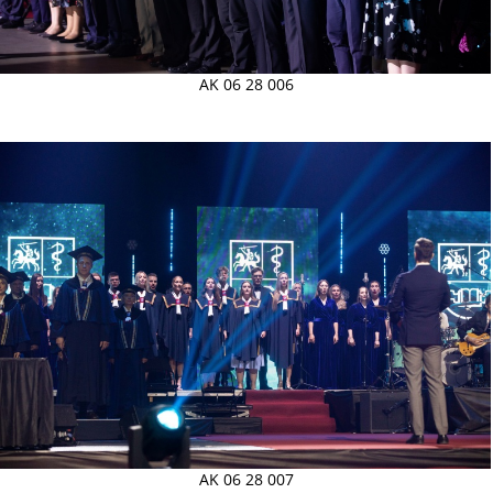
AK 06 28 006
AK 06 28 007