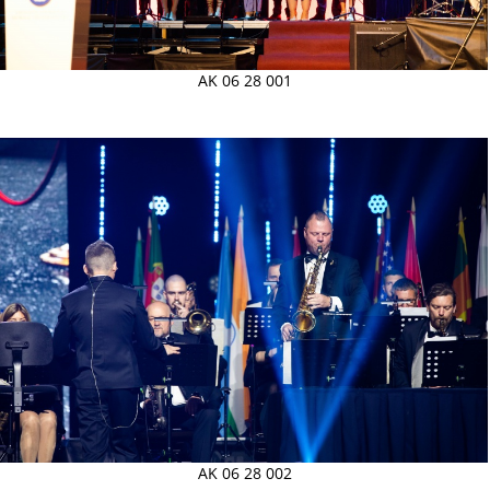
AK 06 28 001
AK 06 28 002