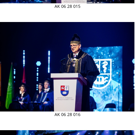
AK 06 28 015
AK 06 28 016