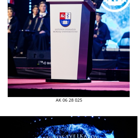
AK 06 28 025