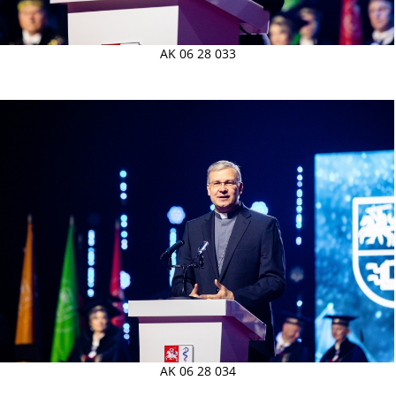
AK 06 28 033
AK 06 28 034