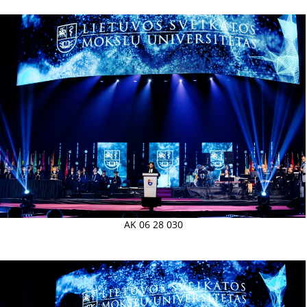
AK 06 28 030