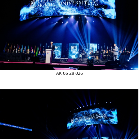
AK 06 28 026