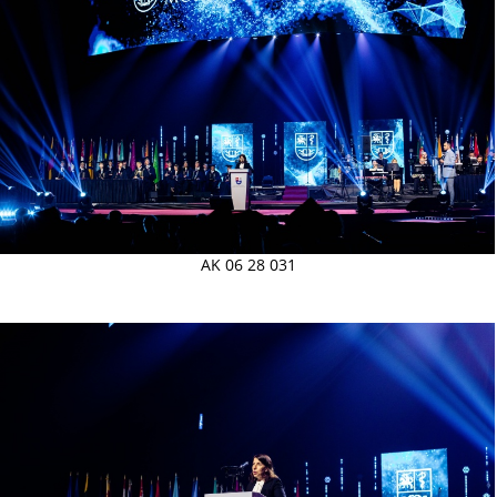
AK 06 28 031