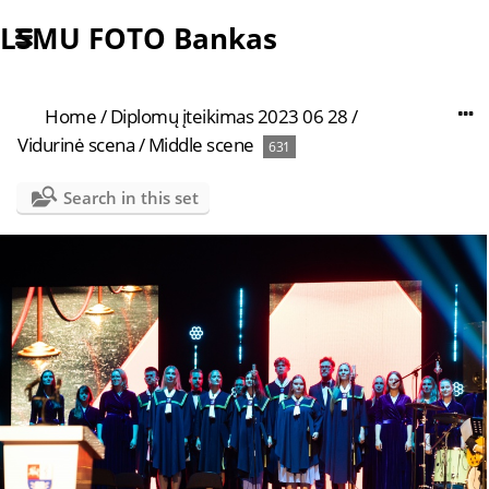
LSMU FOTO Bankas
Home
/
Diplomų įteikimas 2023 06 28
/
Vidurinė scena / Middle scene
631
Search in this set