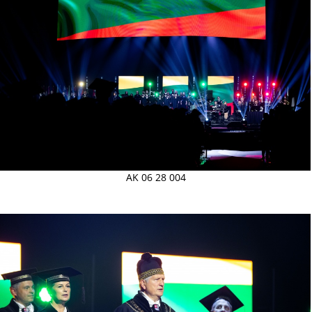
AK 06 28 004