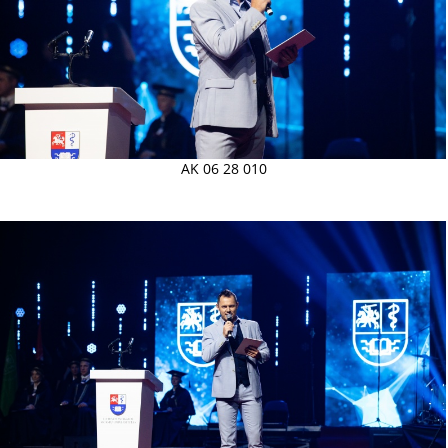
AK 06 28 010