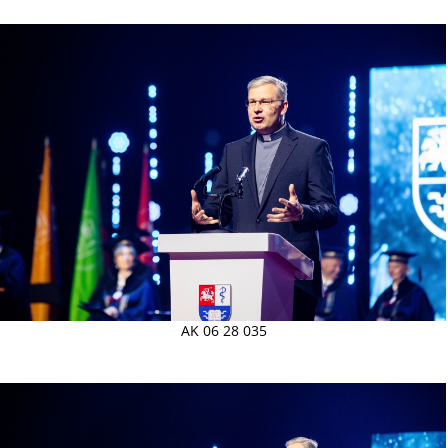
AK 06 28 035