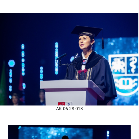
AK 06 28 013