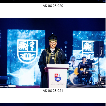
AK 06 28 020
AK 06 28 021