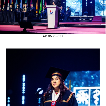
AK 06 28 037