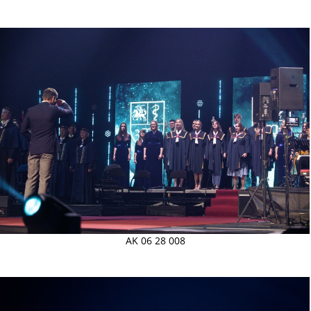
AK 06 28 008