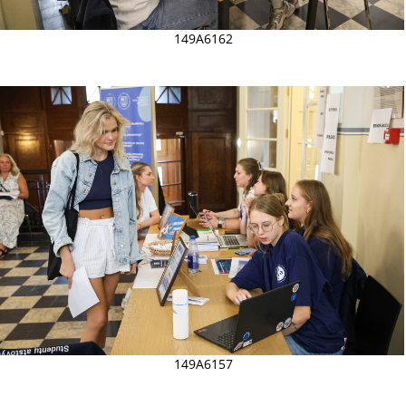
149A6162
149A6157