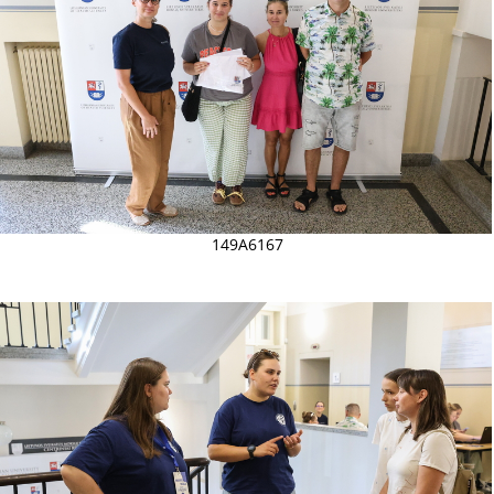
149A6167