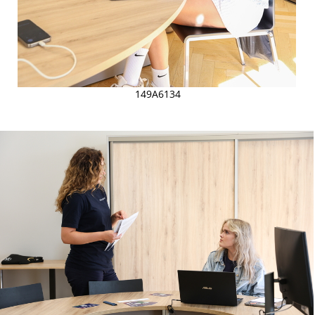
149A6134