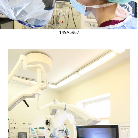
149A5967