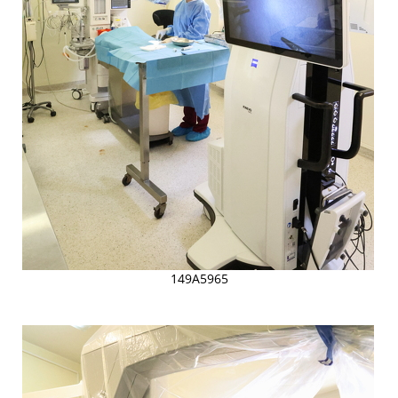
149A5965