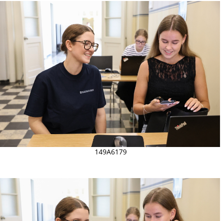
149A6179