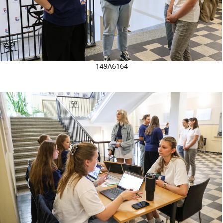
149A6164