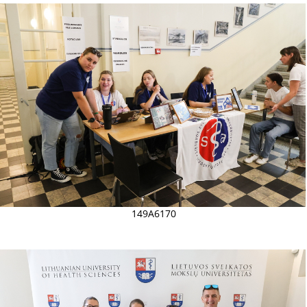
149A6170