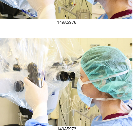
149A5976
149A5973