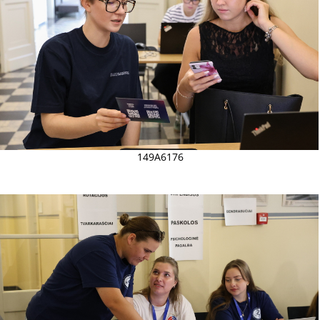
149A6176