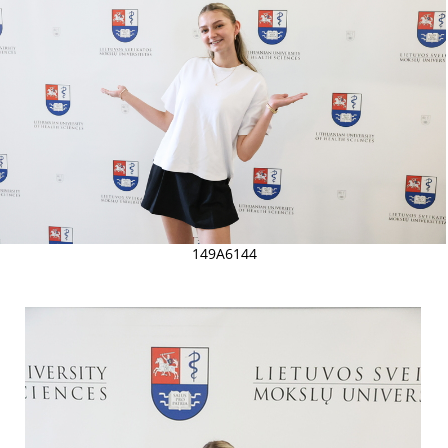
149A6144