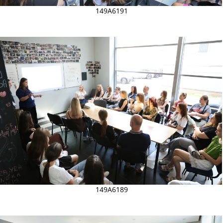
149A6191
149A6189