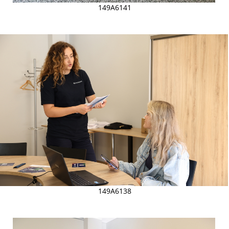
149A6141
149A6138