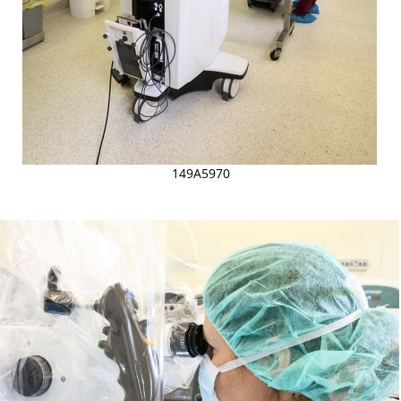
149A5970