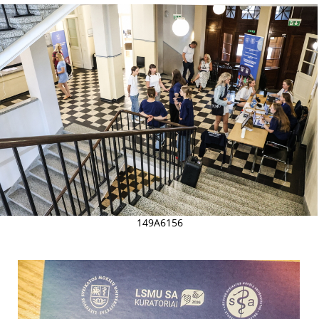
149A6156