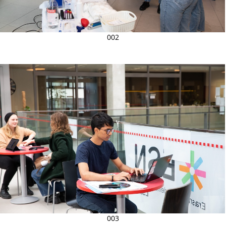
002
003