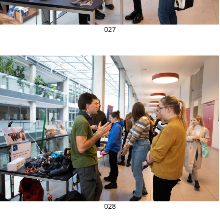
027
028