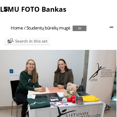
LSMU FOTO Bankas
Home
/
Studentų būrelių mugė
39
Search in this set