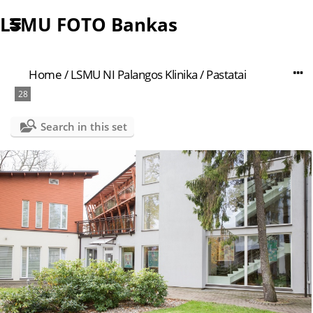
LSMU FOTO Bankas
Home
/
LSMU NI Palangos Klinika
/
Pastatai
28
Search in this set